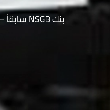
بنك NSGB سابقاً – بنك قطر الوطنى حالياً – الدور ال5 – الفرع الرئيسي