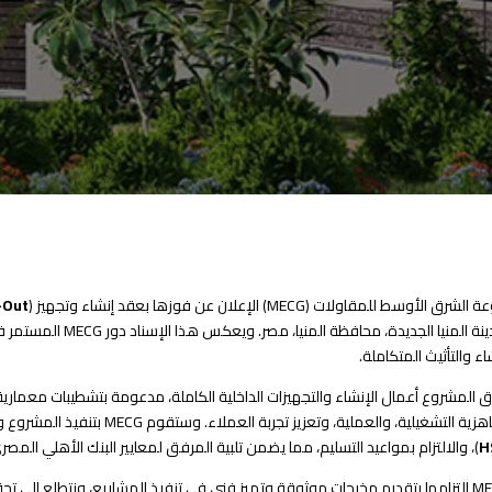
وسط للمقاولات (MECG) الإعلان عن فوزها بعقد إنشاء وتجهيز (
-Out
بمدينة المنيا الجد
ء والتأثيث المتكاملة.
المشروع أعمال الإنشاء والتجهيزات الداخلية الكاملة، مدعومة بتشطيبات معمارية 
لضمان الجاهزية التشغيلية، والع
H
)، والالتزام بمواعيد التسليم، مما يضمن تلبية المرفق لمعايير البنك الأهلي ال
تواصل MECG التزامها بتقديم مخرجات موثوقة وتميز فني في تنفيذ المشاريع، ونتطلع إ