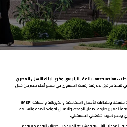
Construction & Fit
)
المقر الرئيسي وفرع البنك الأهلي المصري
يدة، محافظة المنيا، مصر. ويعكس هذا الإسناد دور MECG المستمر في تنفيذ مرافق مصرفية رفيعة المستوى في جميع أنحاء مصر من خلال
منسقة ومتطلبات الأعمال الميكانيكية والكهربائية والسباكة (
MEP
)
ملية، وتعزيز تجربة العملاء. وستقوم MECG بتنفيذ المشروع وفقاً لمعايير صارمة لضمان الجودة، والامتثال لقواعد الصحة والسلامة
مصري ودعم نموه التشغيلي المستقبلي.
لى تحقيق المحطات الرئيسية ومشاركة المزيد من تحديثات التقدم مع تقدم